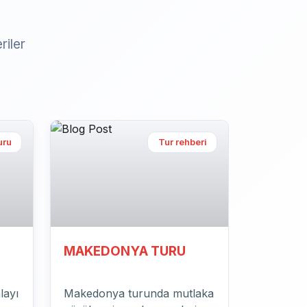
riler
eri
lü
en