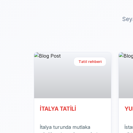
Seya
Tur rehberi
KARADAĞ TURU
BO
Karadağ turunda mutlaka
Bos