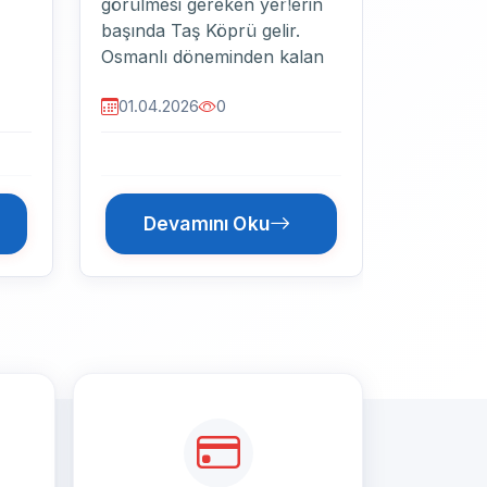
n
Sonraki
rı
i