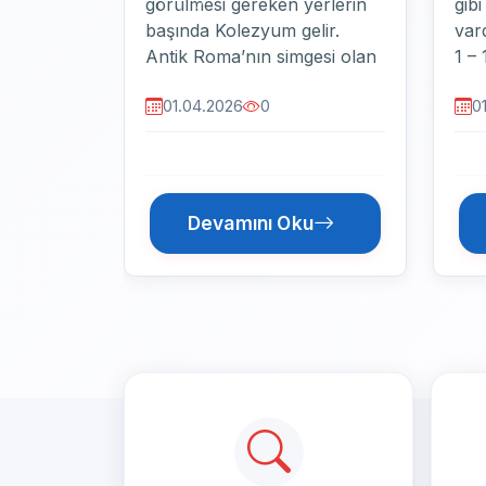
görülmesi gereken yerlerin
mut
Önceki
başında Kotor Eski Şehir
yer
gelir. UNESCO koruması
Köp
altındaki bu bölge, dar
dön
01.04.2026
0
0
sokakları ve tarihi yapılarıyla
köp
ünlüdür. Kotor...
sim
Devamını Oku