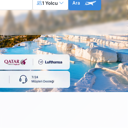
1
Yolcu
Ara