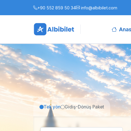
+90 552 859 50 34
info@albibilet.com
Anas
Tek yön
Gidiş-Dönüş Paket