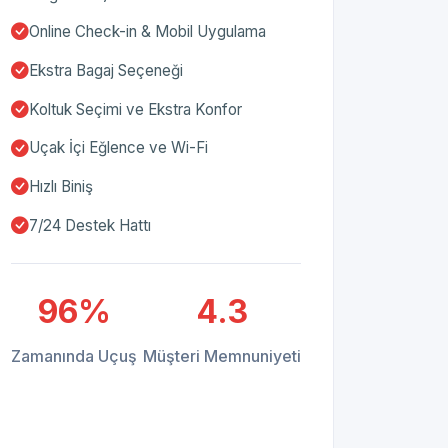
Online Check-in & Mobil Uygulama
Ekstra Bagaj Seçeneği
Koltuk Seçimi ve Ekstra Konfor
Uçak İçi Eğlence ve Wi-Fi
Hızlı Biniş
7/24 Destek Hattı
96%
4.3
Zamanında Uçuş
Müşteri Memnuniyeti