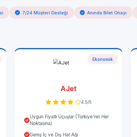
si
7/24 Müşteri Desteği
Anında Bilet Onayı
Ekonomik
AJet
4.5/5
Uygun Fiyatlı Uçuşlar (Türkiye'nin Her
Noktasına)
Geniş İç ve Dış Hat Ağı