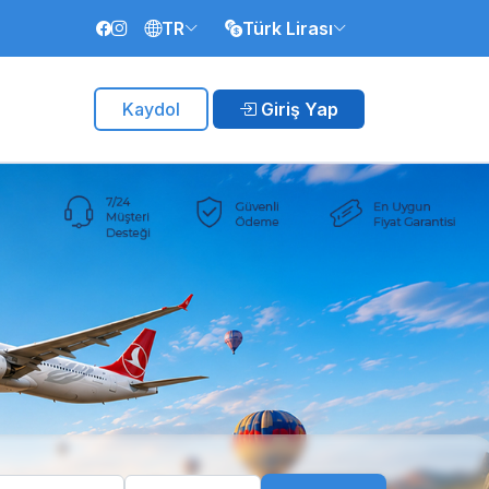
TR
Türk Lirası
Kaydol
Giriş Yap