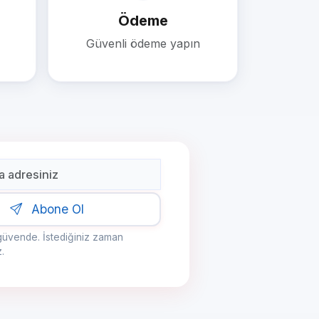
Ödeme
Güvenli ödeme yapın
Abone Ol
z güvende. İstediğiniz zaman
z.