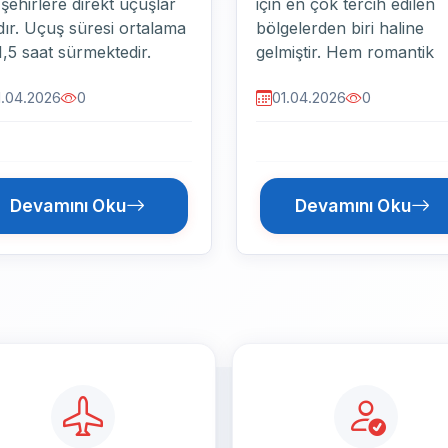
laka görülmesi gereken
eşsiz turizm bölgelerinde
lerin başında Mostar
biridir ve Nevşehir sınırla
rüsü gelir. Osmanlı
içerisinde yer alır. Peri
eminden kalan bu tarihi
bacaları, balon turları ve
1.04.2026
0
23.10.2025
0
rü, ülkenin en önemli
tarihi yapılarıyla hem yerl
gelerindendir. Başçar...
hem y...
Devamını Oku
Devamını Oku