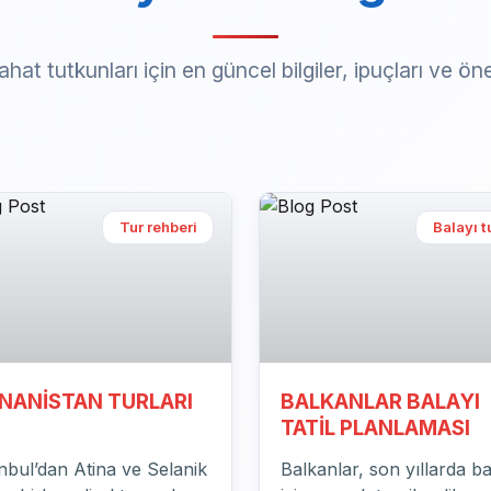
hat tutkunları için en güncel bilgiler, ipuçları ve öne
Tur rehberi
Havalimanı Rehb
SNA-HERSEK TURU
Kapadokya'nın Büyü
Manzarası
na Hersek turunda
Kapadokya, Türkiye’nin 